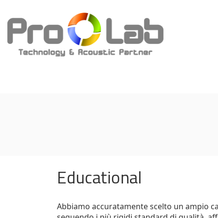
Educational
Abbiamo accuratamente scelto un ampio cata
seguendo i più rigidi standard di qualità, aff